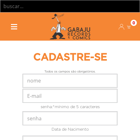
0
CADASTRE-SE
Todos os campos são obrigatórios.
senha:*mínimo de 5 caracteres
Data de Nacimento