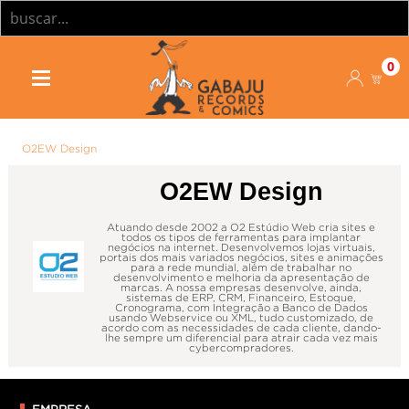
0
O2EW Design
O2EW Design
Atuando desde 2002 a O2 Estúdio Web cria sites e
todos os tipos de ferramentas para implantar
negócios na internet. Desenvolvemos lojas virtuais,
portais dos mais variados negócios, sites e animações
para a rede mundial, além de trabalhar no
desenvolvimento e melhoria da apresentação de
marcas. A nossa empresas desenvolve, ainda,
sistemas de ERP, CRM, Financeiro, Estoque,
Cronograma, com Integração a Banco de Dados
usando Webservice ou XML, tudo customizado, de
acordo com as necessidades de cada cliente, dando-
lhe sempre um diferencial para atrair cada vez mais
cybercompradores.