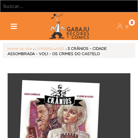
0
Home do site
»
LIVRARIA
»
HQS
»
3 CRÂNIOS - CIDADE
ASSOMBRADA - VOL1 - OS CRIMES DO CASTELO