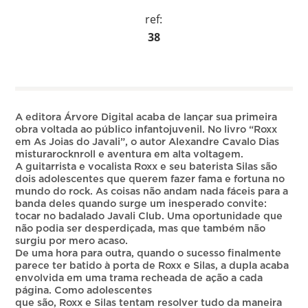
ref:
38
A editora Árvore Digital acaba de lançar sua primeira
obra voltada ao público infantojuvenil. No livro “Roxx
em As Joias do Javali”, o autor Alexandre Cavalo Dias
misturarocknroll e aventura em alta voltagem.
A guitarrista e vocalista Roxx e seu baterista Silas são
dois adolescentes que querem fazer fama e fortuna no
mundo do rock. As coisas não andam nada fáceis para a
banda deles quando surge um inesperado convite:
tocar no badalado Javali Club. Uma oportunidade que
não podia ser desperdiçada, mas que também não
surgiu por mero acaso.
De uma hora para outra, quando o sucesso finalmente
parece ter batido à porta de Roxx e Silas, a dupla acaba
envolvida em uma trama recheada de ação a cada
página. Como adolescentes
que são, Roxx e Silas tentam resolver tudo da maneira