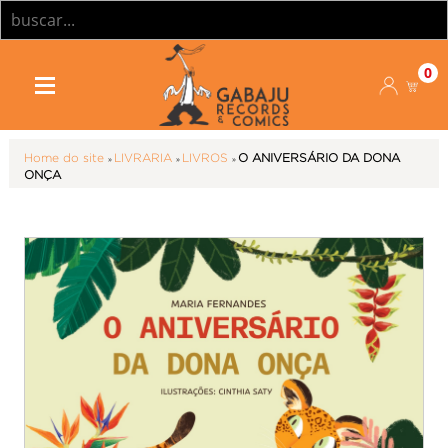
0
Home do site
»
LIVRARIA
»
LIVROS
»
O ANIVERSÁRIO DA DONA
ONÇA