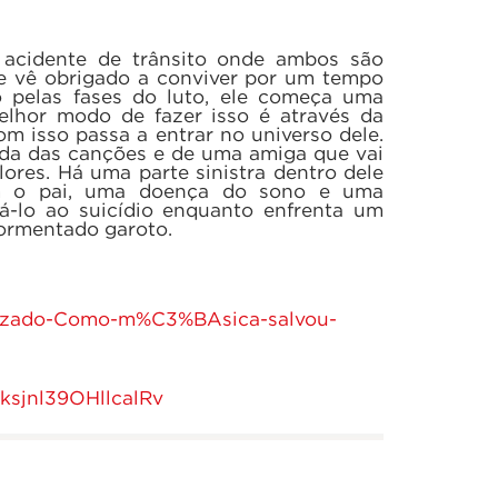
acidente de trânsito onde ambos são
 se vê obrigado a conviver por um tempo
 pelas fases do luto, ele começa uma
lhor modo de fazer isso é através da
m isso passa a entrar no universo dele.
da das canções e de uma amiga que vai
ores. Há uma parte sinistra dentro dele
om o pai, uma doença do sono e uma
á-lo ao suicídio enquanto enfrenta um
tormentado garoto.
rizado-Como-m%C3%BAsica-salvou-
ksjnl39OHllcalRv