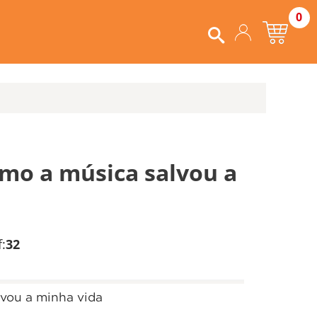
0
o a música salvou a
f:
32
ou a minha vida