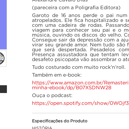
(pareceira com a Poligrafia Editora)
Garoto de 16 anos perde o pai num 
atropelados. Ele fica hospitalizado e
com uma cadeira de rodas. Passando
viagem para conhecer seu pai e o me
música, ouvindo os discos do velho. Co
Consegue sair da depressão com a aju
virar seu grande amor. Nem tudo são fl
que será despertada. Pesadelos c
Presença assustadora que tentam lev
desafeto psicopata vão assombrar o a
Tudo costurado com muito rock’n’roll.
Também em e-book:
https://www.amazon.com.br/Remaste
minha-ebook/dp/B07XSDNW28
Ouça o podcast:
https://open.spotify.com/show/0WOjf3
Especificações do Produto
HISTÓRIA