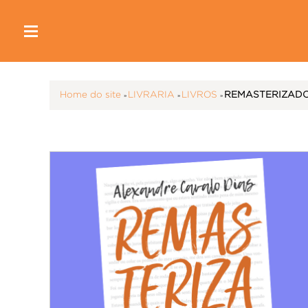
Home do site
»
LIVRARIA
»
LIVROS
»
REMASTERIZADO -